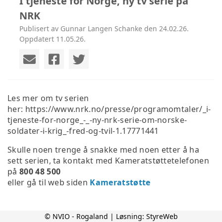
I tjeneste for Norge, ny tv serie på
NRK
Publisert av Gunnar Langen Schanke den 24.02.26.
Oppdatert 11.05.26.
Les mer om tv serien
her: https://www.nrk.no/presse/programomtaler/_i-
tjeneste-for-norge_-_-ny-nrk-serie-om-norske-
soldater-i-krig_-fred-og-tvil-1.17771441
Skulle noen trenge å snakke med noen etter å ha
sett serien, ta kontakt med Kameratstøttetelefonen
på
800 48 500
eller gå til web siden
Kameratstøtte
© NVIO - Rogaland | Løsning:
StyreWeb