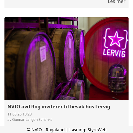
Les mer
NVIO avd Rog inviterer til besøk hos Lervig
11.05.26 10:28
av Gunnar Langen Schanke
NVIO avd Rogaland inviterer til medlems besøk hos
© NVIO - Rogaland | Løsning:
StyreWeb