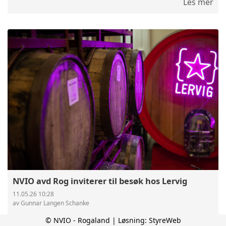
Les mer
NVIO avd Rog inviterer til besøk hos Lervig
11.05.26 10:28
av Gunnar Langen Schanke
NVIO avd Rogaland inviterer til medlems besøk hos
© NVIO - Rogaland | Løsning:
StyreWeb